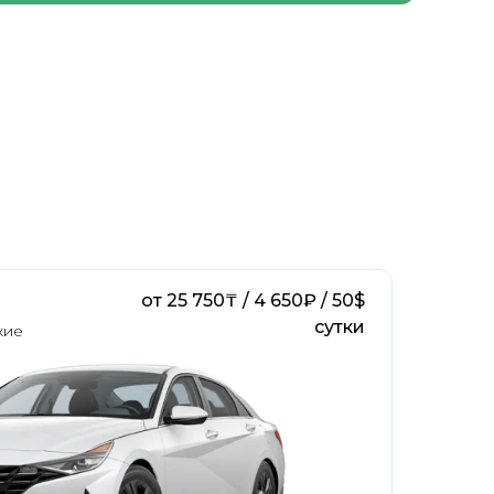
от 25 750₸ / 4 650₽ / 50$
"
сутки
жие