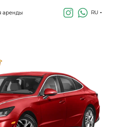
RU
я аренды