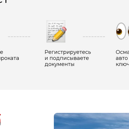
е
Регистрируетесь
Осма
проката
и подписываете
авто
документы
клю