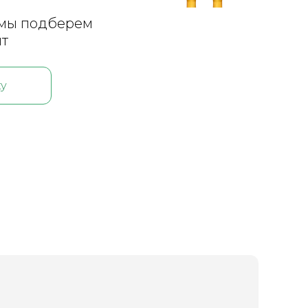
и мы подберем
нт
ку