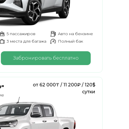
5 пассажиров
Авто на бензине
3 места для багажа
Полный бак
Забронировать бесплатно
от 62 000₸ / 11 200₽ / 120$
P"
сутки
ие